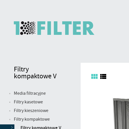
FILTRY
Filtry
Filtry
kompaktowe
KOMPAKTOWE
V
kompaktowe V
V
Media filtracyjne
Filtry kasetowe
Filtry kieszeniowe
Filtry kompaktowe
Filtry kompaktowe V