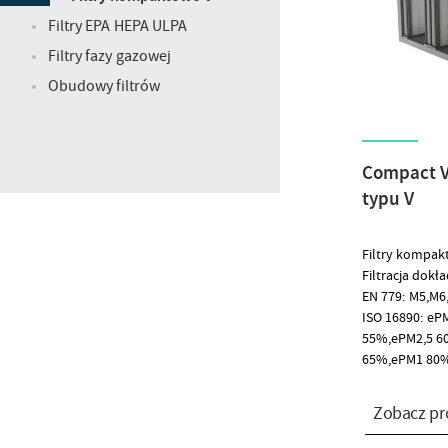
Filtry EPA HEPA ULPA
Filtry fazy gazowej
Obudowy filtrów
Compact V 
typu V
Filtry kompak
Filtracja dokł
EN 779: M5,M6,
ISO 16890: eP
55%,ePM2,5 6
65%,ePM1 80
Zobacz pr