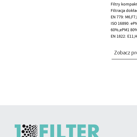
Filtry kompak
Filtracja dokł
EN 779: M6,F7,
ISO 16890: eP
60%,ePM1 80
EN 1822: E11,
Zobacz pr