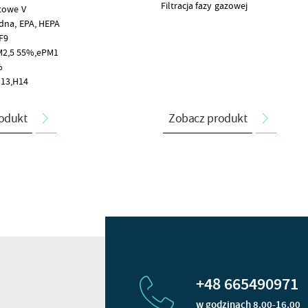
Filtracja fazy gazowej
towe V
adna, EPA, HEPA
F9
M2,5 55%,ePM1
%
H13,H14
odukt
Zobacz produkt
+48 665490971
w godzinach 8.00-16.00