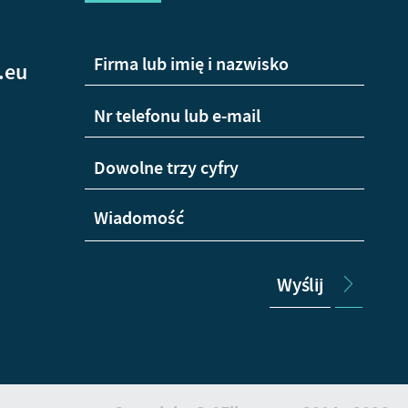
.eu
Wyślij
+48
665
Wha