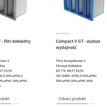
- filtr dokładny
Compact V GT - wyższa
wydajność
towe V
Filtry kompaktowe V
adna
Filtracja dokładna
F7,F8,F9
EN 779: M6,F7,F8,F9
M2,5 50%,ePM2,5
ISO 16890: ePM2,5 55%,ePM1
0%,ePM1 50%,ePM1
50%,ePM1 65%,ePM1 80%
%
odukt
Zobacz produkt