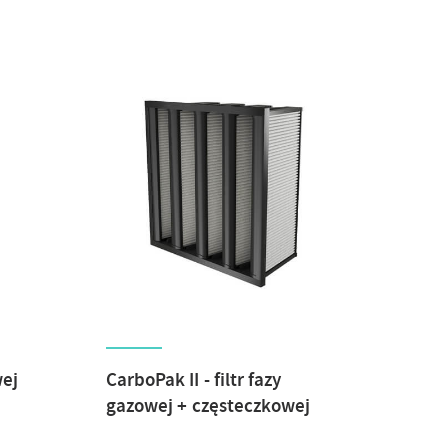
wej
CarboPak II - filtr fazy
gazowej + częsteczkowej