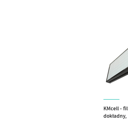
KMcell - f
dokładny,