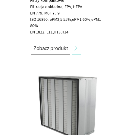
Filtry kompaktowe
Filtracja dokładna, EPA, HEPA
EN 779: M6,F7,F9
ISO 16890: ePM2,5 55%,ePM1 60%,ePM1
80%
EN 1822: E11,H13,H14
Zobacz produkt