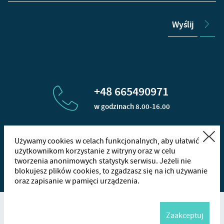
Wyślij
+48 665490971
w godzinach 8.00-16.00
Zamknij
Używamy cookies w celach funkcjonalnych, aby ułatwić
kontakt@1filter.eu
użytkownikom korzystanie z witryny oraz w celu
tworzenia anonimowych statystyk serwisu. Jeżeli nie
+48
665
blokujesz plików cookies, to zgadzasz się na ich używanie
oraz zapisanie w pamięci urządzenia.
Wha
Copyright © 1Filter s.r.o 2014 - 2026
Zaakceptuj