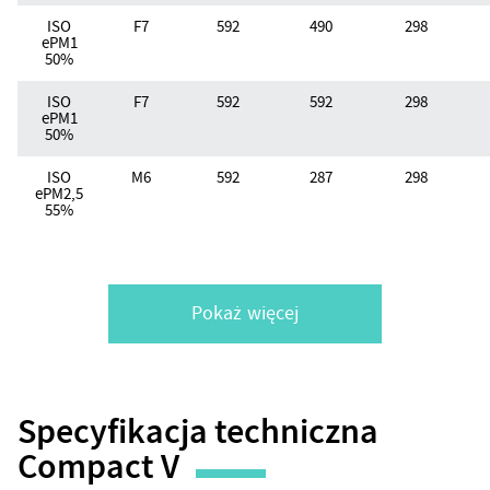
ISO
F7
592
490
298
ePM1
50%
ISO
F7
592
592
298
ePM1
50%
ISO
M6
592
287
298
ePM2,5
55%
Pokaż więcej
Specyfikacja techniczna
Compact V