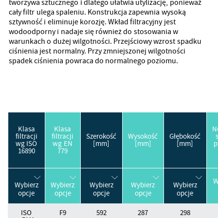
tworzywa sztucznego i dlatego ułatwia utylizację, ponieważ
cały filtr ulega spaleniu. Konstrukcja zapewnia wysoką
sztywność i eliminuje korozję. Wkład filtracyjny jest
wodoodporny i nadaje się również do stosowania w
warunkach o dużej wilgotności. Przejściowy wzrost spadku
ciśnienia jest normalny. Przy zmniejszonej wilgotności
spadek ciśnienia powraca do normalnego poziomu.
Klasa
Klasa
N
filtracji
filtracji
Szerokość
Wysokość
Głębokość
wg ISO
wg EN
[mm]
[mm]
[mm]
p
16890
779
W
Wybierz
Wybierz
Wybierz
Wybierz
Wybierz
opcje
opcje
opcje
opcje
opcje
ISO
F9
592
287
298