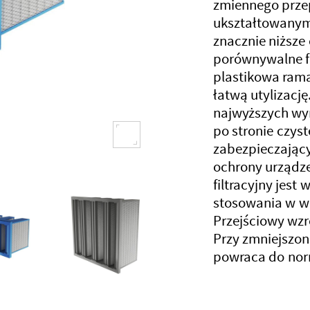
zmiennego prze
ukształtowanym 
znacznie niższe
porównywalne fil
plastikowa rama
łatwą utylizacj
najwyższych wy
po stronie czys
zabezpieczając
ochrony urządz
filtracyjny jest
stosowania w wa
Przejściowy wzr
Przy zmniejszon
Następny
powraca do nor