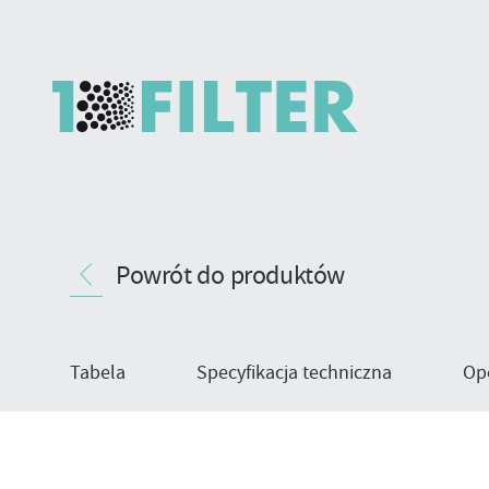
Compact
Nawigacja
V
Powrót do produktów
produktu
GT
-
wyższa
wydajność
Tabela
Specyfikacja techniczna
Op