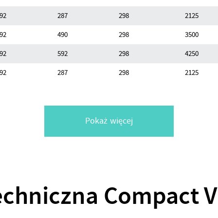
92
287
298
2125
92
490
298
3500
92
592
298
4250
92
287
298
2125
Pokaż więcej
techniczna Compact V