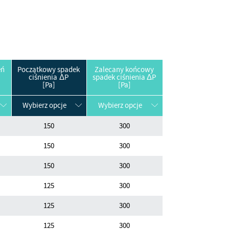
eń
Początkowy spadek
Zalecany końcowy
ciśnienia ΔP
spadek ciśnienia ΔP
[Pa]
[Pa]
Wybierz opcje
Wybierz opcje
150
300
150
300
150
300
125
300
125
300
125
300