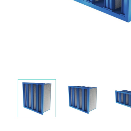
Nawigacja
slidera