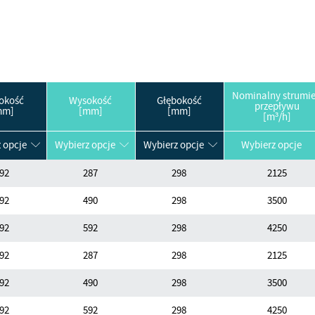
Nominalny strumi
okość
Wysokość
Głębokość
przepływu
mm]
[mm]
[mm]
[m³/h]
 opcje
Wybierz opcje
Wybierz opcje
Wybierz opcje
92
287
298
2125
92
490
298
3500
92
592
298
4250
92
287
298
2125
92
490
298
3500
92
592
298
4250