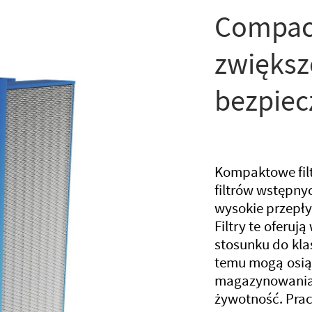
Compact
zwiększ
bezpie
Kompaktowe filt
filtrów wstępn
wysokie przepł
Filtry te oferuj
stosunku do kla
temu mogą osią
magazynowania 
żywotność. Prac