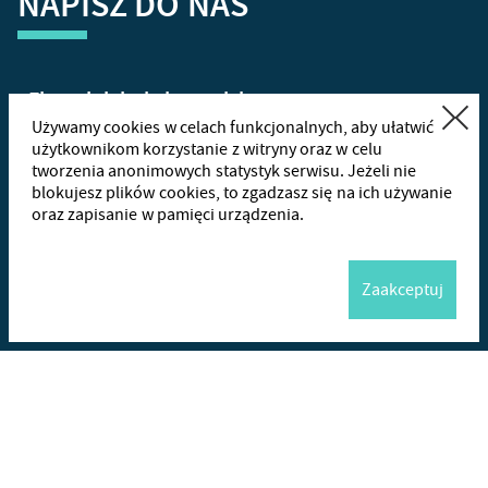
NAPISZ DO NAS
Zamknij
Używamy cookies w celach funkcjonalnych, aby ułatwić
użytkownikom korzystanie z witryny oraz w celu
tworzenia anonimowych statystyk serwisu. Jeżeli nie
+48
665
blokujesz plików cookies, to zgadzasz się na ich używanie
oraz zapisanie w pamięci urządzenia.
Wha
Zaakceptuj
Me
Wyślij