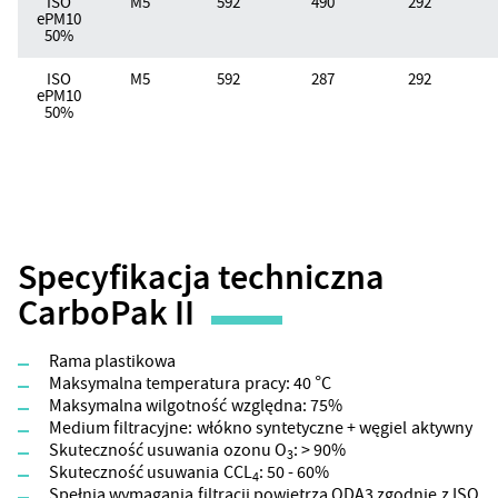
ISO
M5
592
490
292
ePM10
50%
ISO
M5
592
287
292
ePM10
50%
Specyfikacja techniczna
CarboPak II
Rama plastikowa
Maksymalna temperatura pracy: 40 °C
Maksymalna wilgotność względna: 75%
Medium filtracyjne: włókno syntetyczne + węgiel aktywny
Skuteczność usuwania ozonu O
: > 90%
3
Skuteczność usuwania CCL
: 50 - 60%
4
Spełnia wymagania filtracji powietrza ODA3 zgodnie z ISO