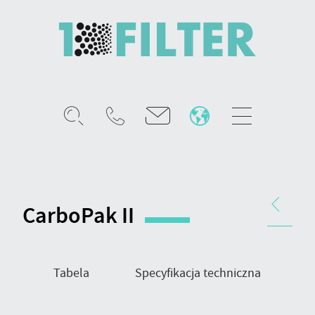
Mobile
menu
CarboPak
II
-
Nawigacja
filtr
produktu
CarboPak II
fazy
gazowej
+
częsteczkowej
Tabela
Specyfikacja techniczna