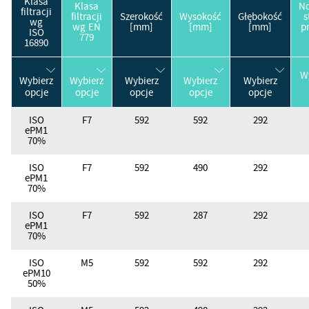
Klasa
Klasa
N
filtracji
filtracji
Szerokość
Wysokość
Głębokość
s
wg
wg EN
[mm]
[mm]
[mm]
p
ISO
779
16890
W
Wybierz
Wybierz
Wybierz
Wybierz
Wybierz
opcje
opcje
opcje
opcje
opcje
ISO
F7
592
592
292
ePM1
70%
ISO
F7
592
490
292
ePM1
70%
ISO
F7
592
287
292
ePM1
70%
ISO
M5
592
592
292
ePM10
50%