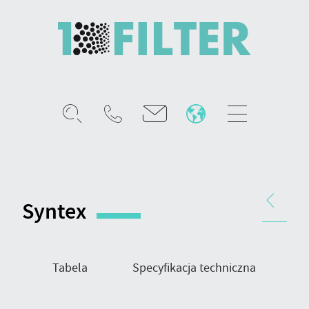
Mobile
menu
Syntex
–
wstępny
Nawigacja
filtr
produktu
Syntex
kieszeniowy
Tabela
Specyfikacja techniczna