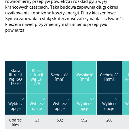
równomierny przepływ powietrza i rozkład pyłu w jej
krańcowych częściach. Taka budowa zapewnia długi okres
użytkowania i obniżone koszty energii. Filtry kieszeniowe
Syntex zapewniają stałą skuteczność zatrzymania i sztywność
kieszeni nawet przy zmiennym strumieniu przepływu
powietrza.
Klasa
Klasa
filtracji
filtracji
Szerokość
Wysokość
Głębokość
wg ISO
wg EN
[mm]
[mm]
[mm]
ki
16890
779
Wybierz
Wybierz
Wybierz
Wybierz
Wybierz
W
opcje
opcje
opcje
opcje
opcje
Coarse
G3
592
592
200
55%