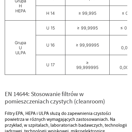
Grupa
H
HEPA
H 14
≥ 99,995
≤ 0,
U 15
≥ 99,9995
≤ 0,0
Grupa
≤
U 16
≥ 99,99995
U
0,00
ULPA
≥
≤
U 17
99,999995
0,000
EN 14644: Stosowanie filtrów w
pomieszczeniach czystych (cleanroom)
Filtry EPA, HEPA i ULPA służą do zapewnienia czystości
powietrza w różnych wymagających zastosowaniach. Na
przykład, w szpitalach, laboratoriach badawczych, technologii
jądrowej, technologii wojskowej, mikroelektronice,