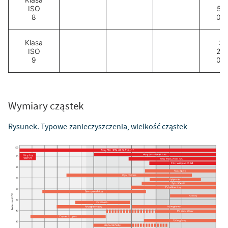
ISO
52
8
00
Klasa
35
ISO
20
9
00
Wymiary cząstek
Rysunek. Typowe zanieczyszczenia, wielkość cząstek