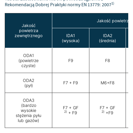
1)
Rekomendacją Dobrej Praktyki normy EN 13779: 2007
Jakość powietrza
Jakość
powietrza
zewnętrznego
IDA1
IDA2
(wysoka)
(średnia)
ODA1
(powietrze
F9
F8
czyste)
ODA2
F7 + F9
M6+F8
(pył)
ODA3
(bardzo
F7 + GF
F7 + GF
wysokie
2)
2)
+ F9
+F9
stężenia pyłu
lub gazów)