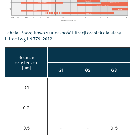
Tabela: Początkowa skuteczność filtracji cząstek dla klasy
filtracji wg EN 779: 2012
Rozmiar
cząsteczek
[μm]
G1
G2
G3
0.1
-
-
-
0.3
-
-
-
0.5
-
-
0-5