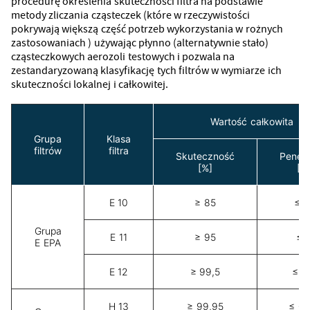
procedurę określenia skuteczności filtra na podstawie
metody zliczania cząsteczek (które w rzeczywistości
pokrywają większą część potrzeb wykorzystania w rożnych
zastosowaniach ) używając płynno (alternatywnie stało)
cząsteczkowych aerozoli testowych i pozwala na
zestandaryzowaną klasyfikację tych filtrów w wymiarze ich
skuteczności lokalnej i całkowitej.
Wartość całkowita
Grupa
Klasa
filtrów
filtra
Skuteczność
Penetr
[%]
[%
E 10
≥ 85
≤ 1
Grupa
E 11
≥ 95
≤ 
E EPA
E 12
≥ 99,5
≤ 0
H 13
≥ 99,95
≤ 0,