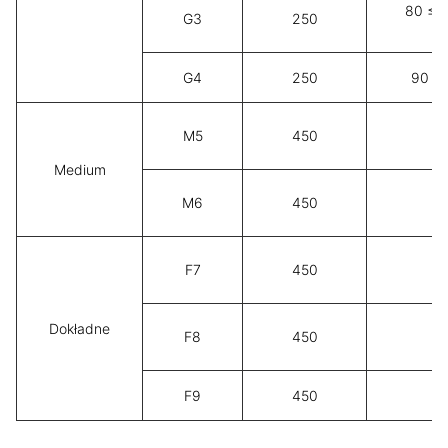
80 ≤ 
G3
250
9
G4
250
90 ≤
M5
450
-
Medium
M6
450
-
F7
450
-
Dokładne
F8
450
-
F9
450
-