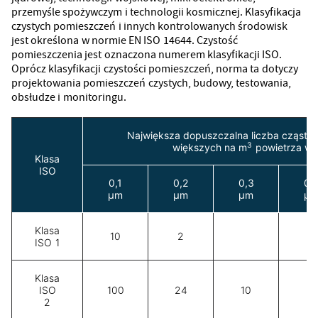
przemyśle spożywczym i technologii kosmicznej. Klasyfikacja
czystych pomieszczeń i innych kontrolowanych środowisk
jest określona w normie EN ISO 14644. Czystość
pomieszczenia jest oznaczona numerem klasyfikacji ISO.
Oprócz klasyfikacji czystości pomieszczeń, norma ta dotyczy
projektowania pomieszczeń czystych, budowy, testowania,
obsłudze i monitoringu.
Największa dopuszczalna liczba cząstek 
3
większych na m
powietrza w 
Klasa
ISO
0,1
0,2
0,3
0,
μm
μm
μm
μ
Klasa
10
2
ISO 1
Klasa
ISO
100
24
10
4
2