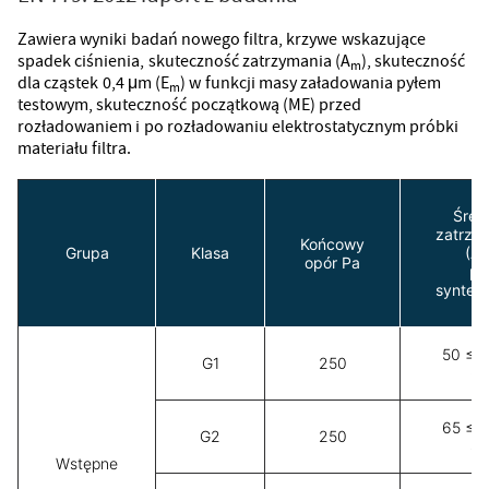
Zawiera wyniki badań nowego filtra, krzywe wskazujące
spadek ciśnienia, skuteczność zatrzymania (A
), skuteczność
m
dla cząstek 0,4 μm (E
) w funkcji masy załadowania pyłem
m
testowym, skuteczność początkową (ME) przed
rozładowaniem i po rozładowaniu elektrostatycznym próbki
materiału filtra.
Śred
zatrzy
Końcowy
Grupa
Klasa
(A
opór Pa
py
syntet
50 ≤ 
G1
250
65
65 ≤ 
G2
250
8
Wstępne