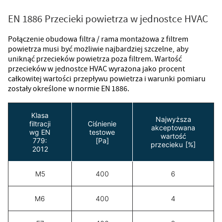
EN 1886 Przecieki powietrza w jednostce HVAC
Połączenie obudowa filtra / rama montażowa z filtrem
powietrza musi być możliwie najbardziej szczelne, aby
uniknąć przecieków powietrza poza filtrem. Wartość
przecieków w jednostce HVAC wyrażona jako procent
całkowitej wartości przepływu powietrza i warunki pomiaru
zostały określone w normie EN 1886.
Klasa
Najwyższa
filtracji
Ciśnienie
akceptowana
wg EN
testowe
wartość
779:
[Pa]
przecieku [%]
2012
M5
400
6
M6
400
4