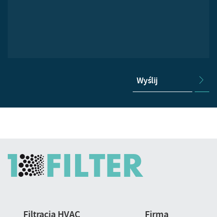
Wyślij
Nawigacja
Filtracja HVAC
Firma
strony