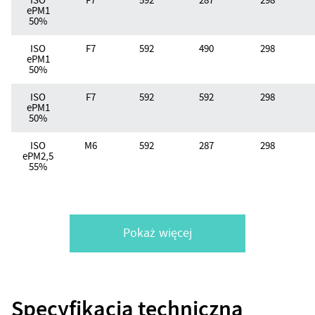
ePM1
50%
ISO
F7
592
490
298
ePM1
50%
ISO
F7
592
592
298
ePM1
50%
ISO
M6
592
287
298
ePM2,5
55%
Pokaż więcej
Specyfikacja techniczna