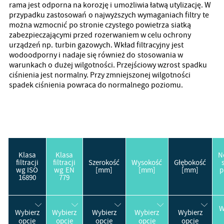
rama jest odporna na korozję i umożliwia łatwą utylizację. W
przypadku zastosowań o najwyższych wymaganiach filtry te
można wzmocnić po stronie czystego powietrza siatką
zabezpieczającymi przed rozerwaniem w celu ochrony
urządzeń np. turbin gazowych. Wkład filtracyjny jest
wodoodporny i nadaje się również do stosowania w
warunkach o dużej wilgotności. Przejściowy wzrost spadku
ciśnienia jest normalny. Przy zmniejszonej wilgotności
spadek ciśnienia powraca do normalnego poziomu.
Klasa
Klasa
N
filtracji
filtracji
Szerokość
Wysokość
Głębokość
wg ISO
wg EN
[mm]
[mm]
[mm]
p
16890
779
W
Wybierz
Wybierz
Wybierz
Wybierz
Wybierz
opcje
opcje
opcje
opcje
opcje