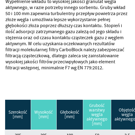
Wypełnienie wkładu to wysokiej jakości granulat węgla
aktywnego, w razie potrzeby innego sorbentu. Gruby wkład
50 i 100 mm zapewnia turbulentny przepływ powietrza przez
złoże węgla i umożliwia lepsze wykorzystanie pełnej
głębokości złoża poprzez dłuższy czas kontaktu. Stopień i
ilość adsorpcji zatrzymanego gazu zależą od jego składu i
stężenia oraz od czasu kontaktu cząsteczek gazu z węglem
aktywnym. W celu uzyskania oczekiwanych rezultatów
filtracji molekularnej filtry CarboBlock należy zabezpieczać
filtracją cząsteczkową, dlatego zaleca się zainstalowanie
wysokiej jakości filtrów przeciwpyłowych jako element
filtracji wstępnej, minimalnie F7 wg EN 779:2012.
Grubość
warstwy
Objętoś
Szerokość
Wysokość
Głębokość
węgla
węgla
[mm]
[mm]
[mm]
aktywnego
aktywnego
[mm]