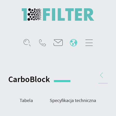
Mobile
menu
CarboBlock
-
filtr
Nawigacja
fazy
produktu
CarboBlock
gazowej
Tabela
Specyfikacja techniczna