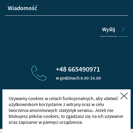
Wyślij
+48 665490971
w godzinach 8.00-16.00
Zamknij
Używamy cookies w celach funkcjonalnych, aby ułatwić
kontakt@1filter.eu
użytkownikom korzystanie z witryny oraz w celu
tworzenia anonimowych statystyk serwisu. Jeżeli nie
+48
665
blokujesz plików cookies, to zgadzasz się na ich używanie
oraz zapisanie w pamięci urządzenia.
Wha