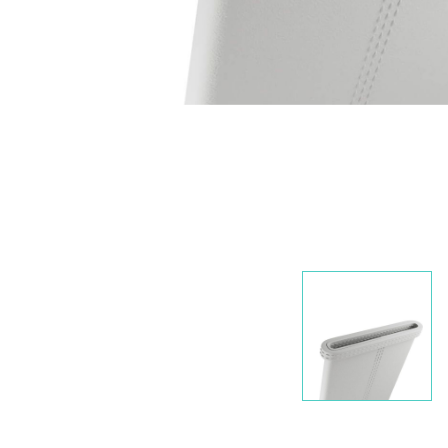
Nawigacja
slidera