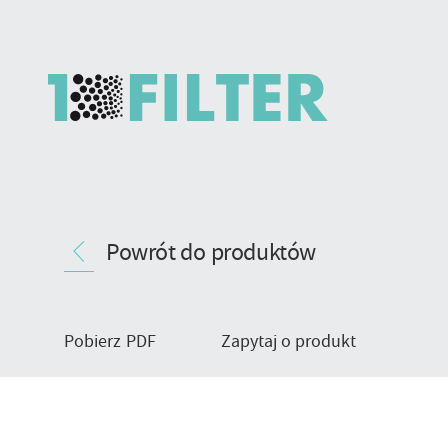
Worki
Nawigacja
filtracyjne
Powrót do produktów
produktu
gazów,
typ
wykończenia
72G1
Pobierz PDF
Zapytaj o produkt