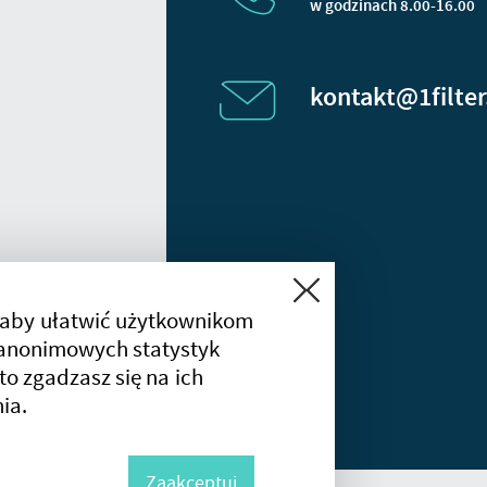
w godzinach 8.00-16.00
kontakt@1filter
Zamknij
 aby ułatwić użytkownikom
a anonimowych statystyk
 to zgadzasz się na ich
ia.
Zaakceptuj