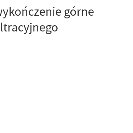
wykończenie górne
iltracyjnego