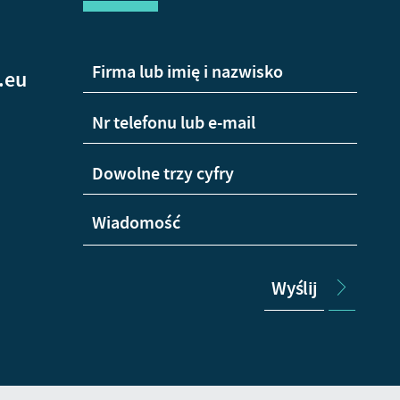
.eu
Wyślij
+48
665
Wha