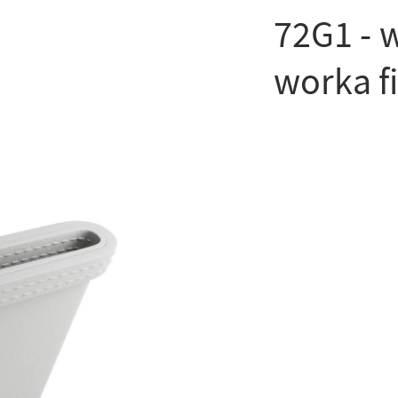
72G1 - 
worka f