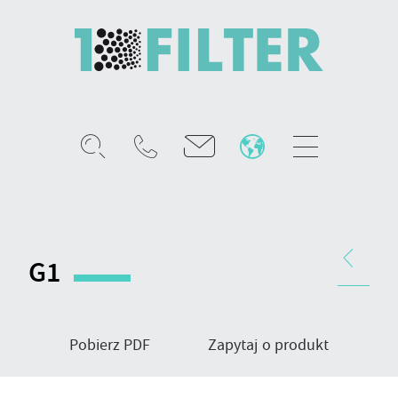
Mobile
menu
Worki
filtracyjne
gazów,
Nawigacja
typ
produktu
G1
wykończenia
G1
Pobierz PDF
Zapytaj o produkt