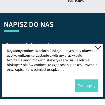
Kontakt
NAPISZ DO NAS
Zamknij
Używamy cookies w celach funkcjonalnych, aby ułatwić
użytkownikom korzystanie z witryny oraz w celu
tworzenia anonimowych statystyk serwisu. Jeżeli nie
+48
665
blokujesz plików cookies, to zgadzasz się na ich używanie
oraz zapisanie w pamięci urządzenia.
Wha
Zaakceptuj
Me
Wyślij