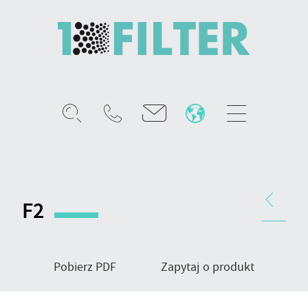
Mobile
menu
Worki
filtracyjne
gazów,
Nawigacja
typ
produktu
F2
wykończenia
F2
Pobierz PDF
Zapytaj o produkt