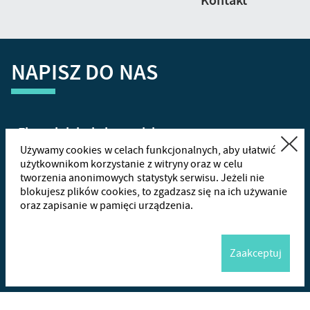
Kontakt
NAPISZ DO NAS
Zamknij
Używamy cookies w celach funkcjonalnych, aby ułatwić
użytkownikom korzystanie z witryny oraz w celu
tworzenia anonimowych statystyk serwisu. Jeżeli nie
+48
665
blokujesz plików cookies, to zgadzasz się na ich używanie
oraz zapisanie w pamięci urządzenia.
Wha
Zaakceptuj
Me
Wyślij