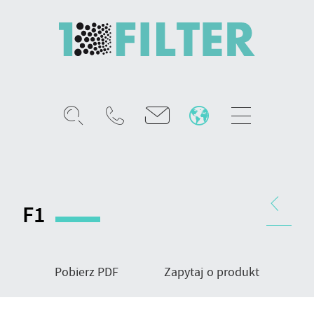
Mobile
menu
Worki
filtracyjne
gazów,
Nawigacja
typ
produktu
F1
wykończenia
F1
Pobierz PDF
Zapytaj o produkt