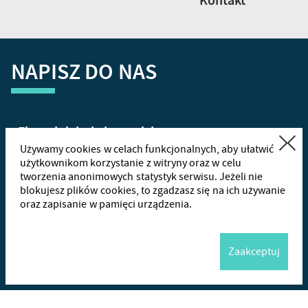
Kontakt
NAPISZ DO NAS
Zamknij
Używamy cookies w celach funkcjonalnych, aby ułatwić
użytkownikom korzystanie z witryny oraz w celu
tworzenia anonimowych statystyk serwisu. Jeżeli nie
+48
665
blokujesz plików cookies, to zgadzasz się na ich używanie
oraz zapisanie w pamięci urządzenia.
Wha
Zaakceptuj
Me
Wyślij