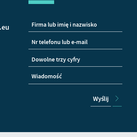
.eu
Wyślij
+48
665
Wha