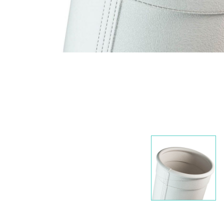
Nawigacja
slidera