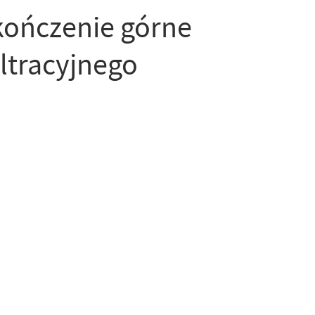
kończenie górne
iltracyjnego