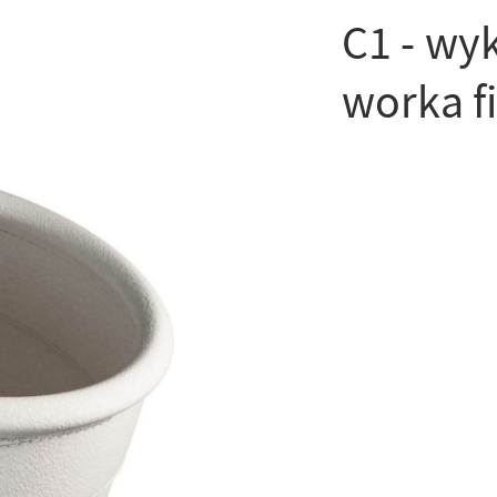
C1 - wy
worka f