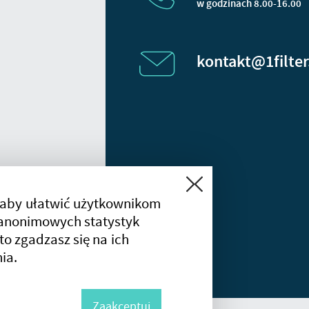
w godzinach 8.00-16.00
kontakt@1filter
Zamknij
 aby ułatwić użytkownikom
a anonimowych statystyk
 to zgadzasz się na ich
ia.
Zaakceptuj