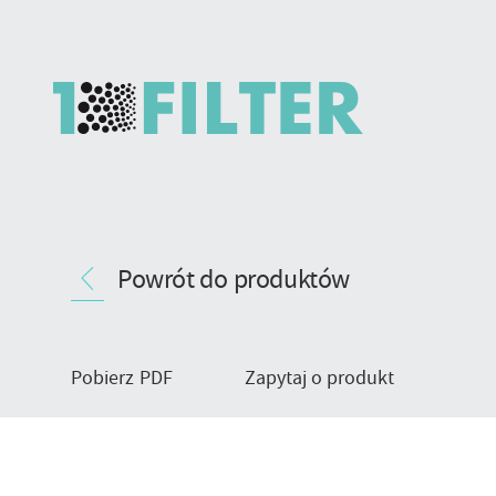
Worki
Nawigacja
filtracyjne
Powrót do produktów
produktu
gazów,
typ
wykończenia
C1
Pobierz PDF
Zapytaj o produkt