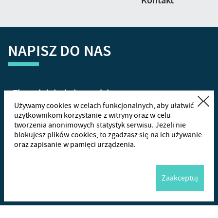
Kontakt
NAPISZ DO NAS
Zamknij
Używamy cookies w celach funkcjonalnych, aby ułatwić
użytkownikom korzystanie z witryny oraz w celu
tworzenia anonimowych statystyk serwisu. Jeżeli nie
+48
665
blokujesz plików cookies, to zgadzasz się na ich używanie
oraz zapisanie w pamięci urządzenia.
Wha
Zaakceptuj
Me
Wyślij