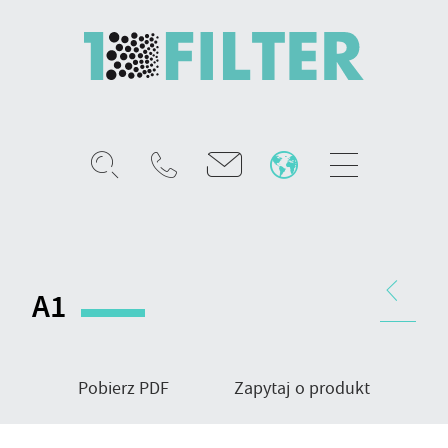
Mobile
menu
Worki
filtracyjne
gazów,
Nawigacja
typ
produktu
A1
wykończenia
A1
Pobierz PDF
Zapytaj o produkt