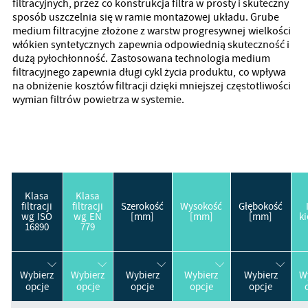
filtracyjnych, przez co konstrukcja filtra w prosty i skuteczny
sposób uszczelnia się w ramie montażowej układu. Grube
medium filtracyjne złożone z warstw progresywnej wielkości
włókien syntetycznych zapewnia odpowiednią skuteczność i
dużą pyłochłonność. Zastosowana technologia medium
filtracyjnego zapewnia długi cykl życia produktu, co wpływa
na obniżenie kosztów filtracji dzięki mniejszej częstotliwości
wymian filtrów powietrza w systemie.
Klasa
Klasa
filtracji
filtracji
Szerokość
Wysokość
Głębokość
wg ISO
wg EN
[mm]
[mm]
[mm]
ki
16890
779
Wybierz
Wybierz
Wybierz
Wybierz
Wybierz
W
opcje
opcje
opcje
opcje
opcje