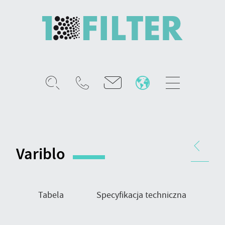
Mobile
menu
Variblo
–
wstępny
Nawigacja
filtr
produktu
Variblo
kieszeniowy
Tabela
Specyfikacja techniczna