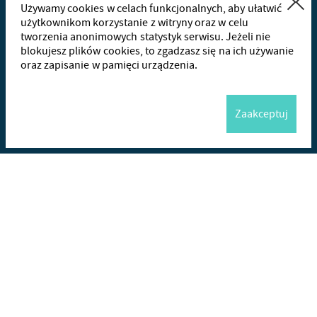
Używamy cookies w celach funkcjonalnych, aby ułatwić
użytkownikom korzystanie z witryny oraz w celu
tworzenia anonimowych statystyk serwisu. Jeżeli nie
+48
665
blokujesz plików cookies, to zgadzasz się na ich używanie
oraz zapisanie w pamięci urządzenia.
Wha
Zaakceptuj
Me
Wyślij
+48 665490971
w godzinach 8.00-16.00