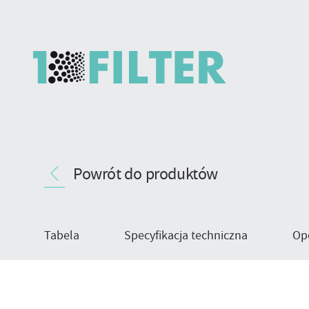
Syntex
Nawigacja
–
Powrót do produktów
produktu
wstępny
filtr
kieszeniowy
Tabela
Specyfikacja techniczna
Op