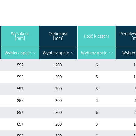
Wysokość
Głębokość
Przepływ
Ilość kieszeni
[mm]
[mm]
[m
Wybierz opcje
Wybierz opcje
Wybierz opcje
Wybier
592
200
6
1
592
200
5
1
592
200
3
287
200
3
897
200
6
2
897
200
3
1