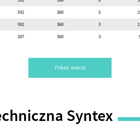
592
360
6
3
592
360
5
2
592
360
3
1
287
360
3
Pokaż więcej
echniczna Syntex