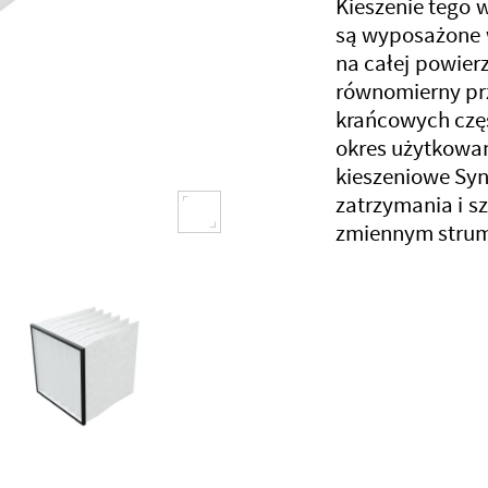
Kieszenie tego w
są wyposażone 
na całej powier
równomierny prz
krańcowych czę
okres użytkowani
kieszeniowe Syn
zatrzymania i s
zmiennym strum