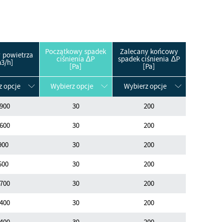
Początkowy spadek
Zalecany końcowy
 powietrza
ciśnienia ΔP
spadek ciśnienia ΔP
3/h]
[Pa]
[Pa]
z opcje
Wybierz opcje
Wybierz opcje
900
30
200
600
30
200
900
30
200
500
30
200
700
30
200
400
30
200