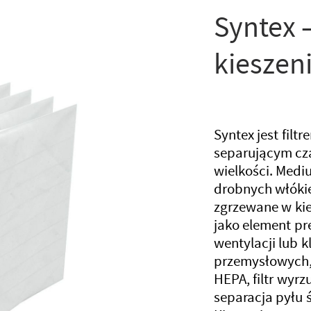
Syntex –
kieszen
Syntex jest fil
separującym cząs
wielkości. Medium
drobnych włókie
zgrzewane w kies
jako element pre
wentylacji lub 
przemysłowych, 
HEPA, filtr wyrz
separacja pyłu ś