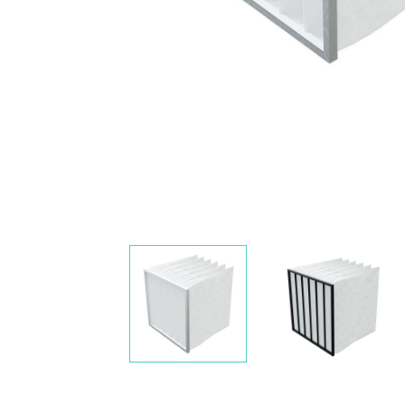
Nawigacja
slidera