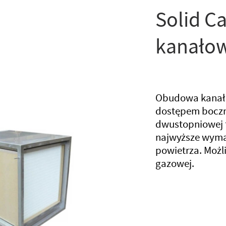
Solid C
kanało
Obudowa kanało
dostępem boczn
dwustopniowej fi
najwyższe wyma
powietrza. Możli
gazowej.