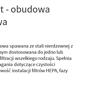
at - obudowa
wa
wa spawana ze stali nierdzewnej z
ym dostosowana do jedno lub
ltracji wszelkiego rodzaju. Spełnia
gania dotyczące czystości
wość instalacji filtrów HEPA, fazy