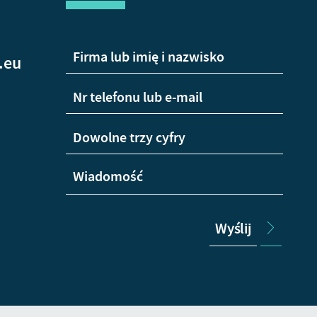
.eu
Wyślij
+48
665
Wha