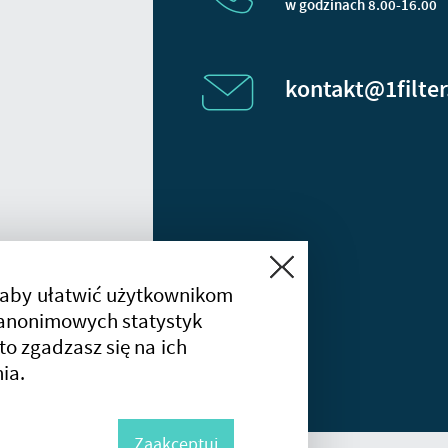
w godzinach 8.00-16.00
kontakt@1filter
Zamknij
 aby ułatwić użytkownikom
a anonimowych statystyk
 to zgadzasz się na ich
ia.
Zaakceptuj