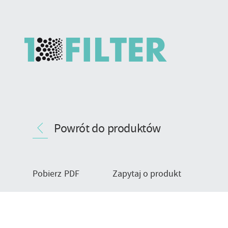
Solid
Nawigacja
Cat
Powrót do produktów
produktu
-
obudowa
kanałowa
Pobierz PDF
Zapytaj o produkt