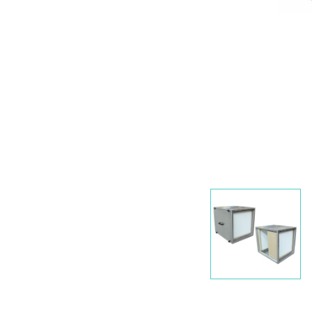
Nawigacja
slidera