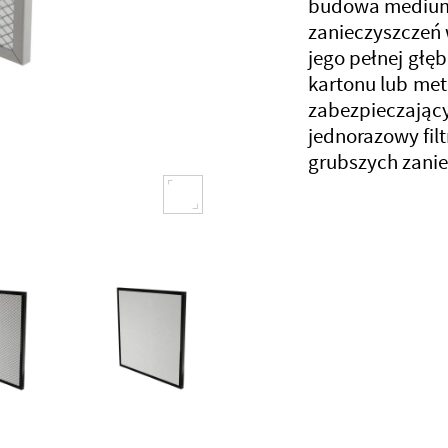
budowa medium 
zanieczyszczeń 
jego pełnej gł
kartonu lub met
zabezpieczający
jednorazowy fil
grubszych zaniec
Następny