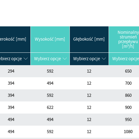
Nominalny
strumień
erokość [mm]
Wysokość [mm]
Głębokość [mm]
przepływu
[m³/h]
bierz opcje
Wybierz opcje
Wybierz opcje
Wybierz opcje
294
592
12
650
394
494
12
700
394
592
12
860
394
622
12
900
494
494
12
950
494
592
12
1080