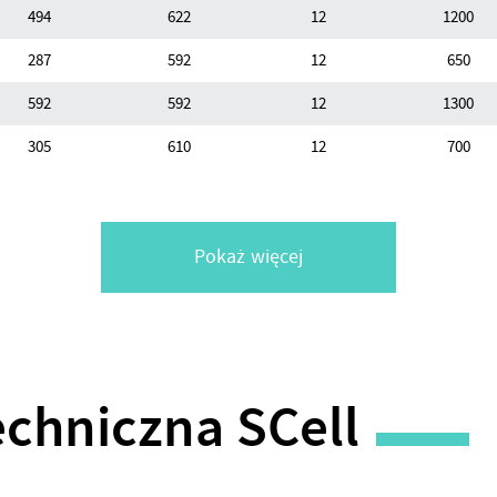
494
622
12
1200
287
592
12
650
592
592
12
1300
305
610
12
700
Pokaż więcej
echniczna SCell