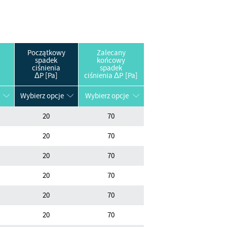
Początkowy
Zalecany
spadek
końcowy
ciśnienia
spadek
ΔP [Pa]
ciśnienia ΔP [Pa]
Wybierz opcje
Wybierz opcje
20
70
20
70
20
70
20
70
20
70
20
70