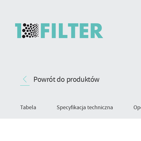
SCell
Nawigacja
–
Powrót do produktów
produktu
filtr
kasetowy
pyłu
zgrubnego
Tabela
Specyfikacja techniczna
Op