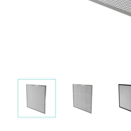
Nawigacja
slidera