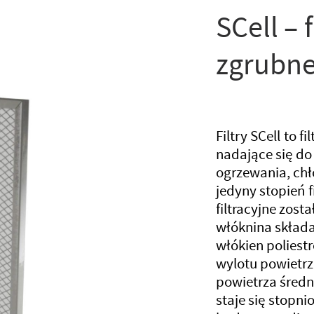
SCell – 
zgrubn
Filtry SCell to 
nadające się do 
ogrzewania, chło
jedyny stopień f
filtracyjne zos
włóknina składa
włókien poliest
wylotu powietrz
powietrza średni
staje się stopni