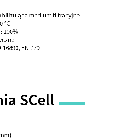
bilizująca medium filtracyjne
0 °C
: 100%
tyczne
SO 16890, EN 779
ia SCell
 mm)