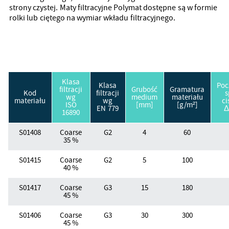
strony czystej. Maty filtracyjne Polymat dostępne są w formie
rolki lub ciętego na wymiar wkładu filtracyjnego.
Klasa
Klasa
Poc
filtracji
Grubość
Gramatura
Kod
filtracji
s
wg
medium
materiału
materiału
wg
ci
ISO
[mm]
[g/m²]
EN 779
Δ
16890
S01408
Coarse
G2
4
60
35 %
S01415
Coarse
G2
5
100
40 %
S01417
Coarse
G3
15
180
45 %
S01406
Coarse
G3
30
300
45 %