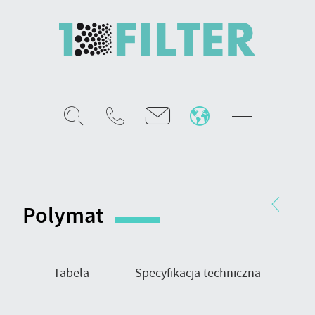
Mobile
menu
Polymat
–
syntetyczne
Nawigacja
media
produktu
Polymat
filtracyjne
Tabela
Specyfikacja techniczna