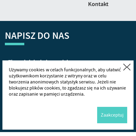
Kontakt
NAPISZ DO NAS
Zamknij
Używamy cookies w celach funkcjonalnych, aby ułatwić
użytkownikom korzystanie z witryny oraz w celu
tworzenia anonimowych statystyk serwisu. Jeżeli nie
+48
665
blokujesz plików cookies, to zgadzasz się na ich używanie
oraz zapisanie w pamięci urządzenia.
Wha
Zaakceptuj
Me
Wyślij