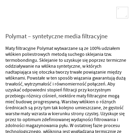
Polymat – syntetyczne media filtracyjne
Maty filtracyjne Polymat wytwarzane są ze 100% udziałem
włókien poliestrowych metodą suchego sklejania tzw.
termobondingu. Sklejanie to uzyskuje się poprzez termiczne
oddziaływanie na włókna syntetyczne, w których
nadtapiająca się otoczka tworzy trwałe powiązanie między
włóknami. Powstałe w ten sposób wiązania gwarantują dużą
trwałość, wytrzymałość i równomierność połączeń. Aby
uzyskać odpowiedni stopień filtracji przy korzystnym
przebiegu różnicy ciśnień, niektóre maty filtracyjne mogą
mieć budowę progresywną. Warstwy włókien o różnych
średnicach są przy tym tak kolejno umieszczane, że gęstość
warstw maty wzrasta w kierunku strony czystej. Uzyskuje się
przez to optimum zdefiniowanej wydajności filtrowania i
zdolności magazynowania pyłu. W ostatniej fazie procesu
technologicznego, włóknina jest wygładzana termicznie ze