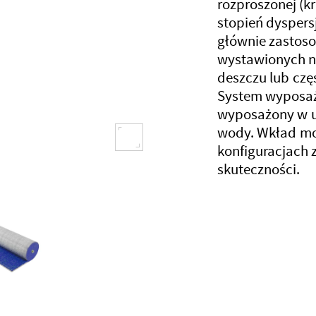
rozproszonej (kr
stopień dysper
głównie zastoso
wystawionych na
deszczu lub czę
System wyposaż
wyposażony w 
wody. Wkład mo
konfiguracjach 
skuteczności.