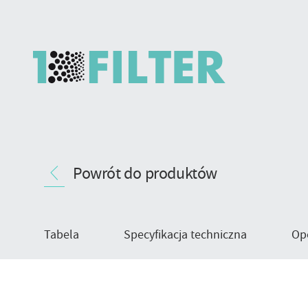
MsPak
Nawigacja
–
Powrót do produktów
produktu
medium
odmgławiające
Tabela
Specyfikacja techniczna
Op