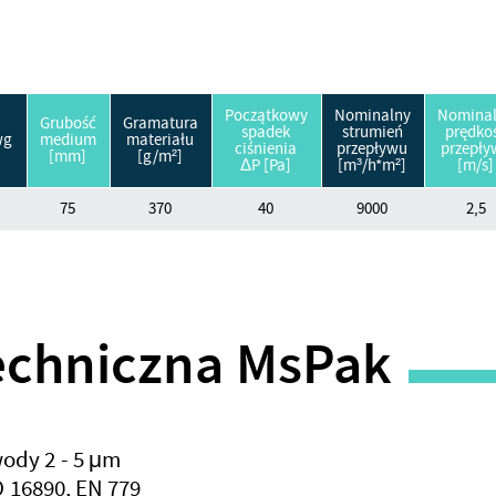
Początkowy
Nominalny
Nomina
Grubość
Gramatura
spadek
strumień
prędko
wg
medium
materiału
ciśnienia
przepływu
przepły
[mm]
[g/m²]
ΔP [Pa]
[m³/h*m²]
[m/s]
75
370
40
9000
2,5
techniczna MsPak
wody 2 - 5 μm
SO 16890, EN 779