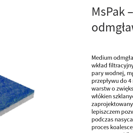
MsPak 
odmgła
Medium odmgław
wkład filtracyj
pary wodnej, mg
przepływu do 4
warstw o zwięks
włókien szklany
zaprojektowany
lepiszczem poz
podczas nasyca
proces koalescen