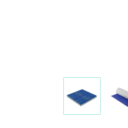
Nawigacja
slidera