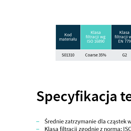
Klasa
Klasa
Kod
filtracji wg
filtracji 
materiału
ISO 16890
EN 779
S01310
Coarse 35%
G2
Specyfikacja 
Średnie zatrzymanie dla cząstek 
Klasa filtracji zgodnie z normą: I