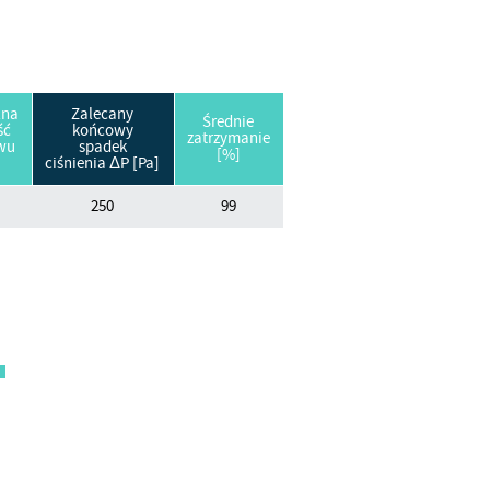
lna
Zalecany
Średnie
ść
końcowy
zatrzymanie
wu
spadek
[%]
ciśnienia ΔP [Pa]
250
99