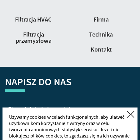
Nawigacja
Filtracja HVAC
Firma
strony
Filtracja
Technika
przemysłowa
Kontakt
NAPISZ DO NAS
Zamknij
Używamy cookies w celach funkcjonalnych, aby ułatwić
użytkownikom korzystanie z witryny oraz w celu
tworzenia anonimowych statystyk serwisu. Jeżeli nie
+48
665
blokujesz plików cookies, to zgadzasz się na ich używanie