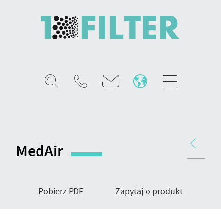
Mobile
menu
MedAir
-
nawiewnik
Nawigacja
sufitowy
produktu
MedAir
Pobierz PDF
Zapytaj o produkt