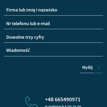
Wyślij
+48 665490971
w godzinach 8.00-16.00