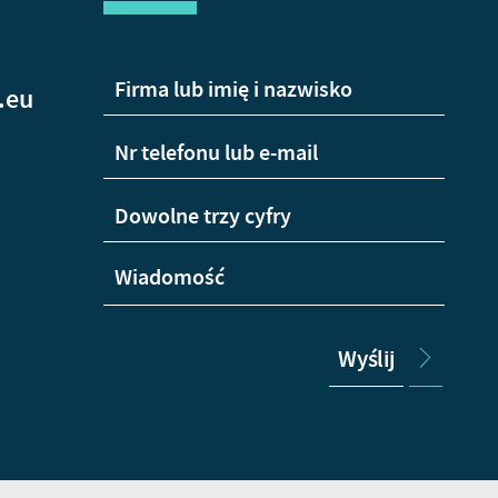
.eu
Wyślij
+48
665
Wha