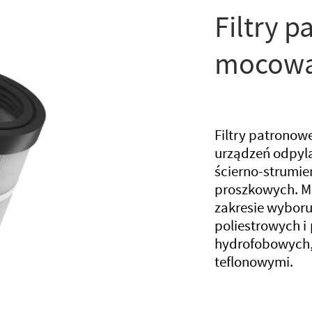
Filtry p
mocowa
Filtry patrono
urządzeń odpyla
ścierno-strumien
proszkowych. M
zakresie wyboru
poliestrowych i 
hydrofobowych,
teflonowymi.