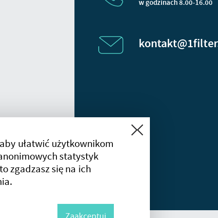
w godzinach 8.00-16.00
kontakt@1filter
Zamknij
 aby ułatwić użytkownikom
a anonimowych statystyk
 to zgadzasz się na ich
ia.
Zaakceptuj