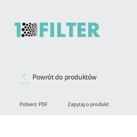
Filtr
Nawigacja
patronowy
Powrót do produktów
produktu
-
typ
mocowania
STKR
Pobierz PDF
Zapytaj o produkt