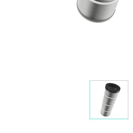
Nawigacja
slidera