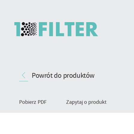
Filtr
Nawigacja
patronowy
Powrót do produktów
produktu
-
typ
mocowania
NDTH
Pobierz PDF
Zapytaj o produkt