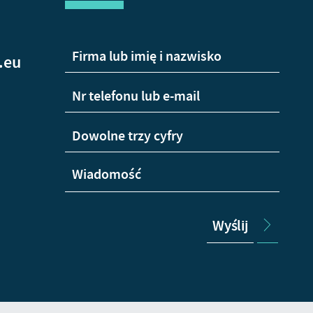
.eu
Wyślij
+48
665
Wha