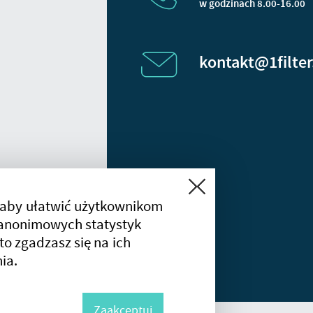
w godzinach 8.00-16.00
kontakt@1filter
Zamknij
 aby ułatwić użytkownikom
a anonimowych statystyk
 to zgadzasz się na ich
ia.
Zaakceptuj