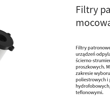
Filtry p
mocowa
Filtry patrono
urządzeń odpyla
ścierno-strumien
proszkowych. M
zakresie wyboru
poliestrowych i 
hydrofobowych,
teflonowymi.