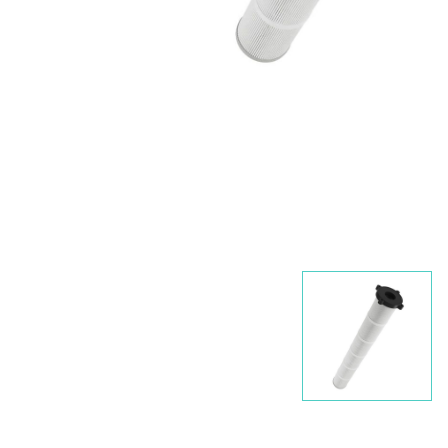
Nawigacja
slidera