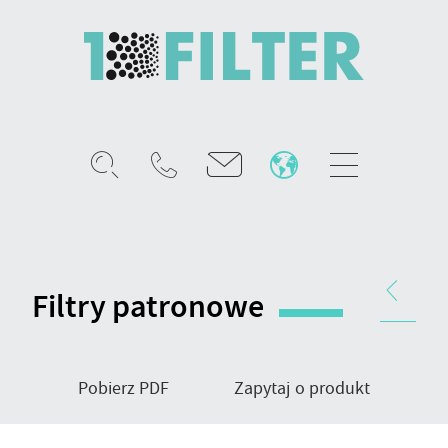
Mobile
menu
Filtr
patronowy
-
Nawigacja
typ
produktu
Filtry patronowe
mocowania
MHGM
Pobierz PDF
Zapytaj o produkt