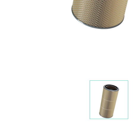
Nawigacja
slidera