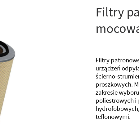
Filtry p
mocowa
Filtry patrono
urządzeń odpyla
ścierno-strumien
proszkowych. M
zakresie wyboru
poliestrowych i 
hydrofobowych,
teflonowymi.