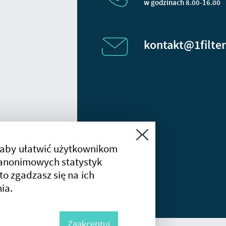
w godzinach 8.00-16.00
kontakt@1filter
Zamknij
 aby ułatwić użytkownikom
a anonimowych statystyk
 to zgadzasz się na ich
ia.
Zaakceptuj