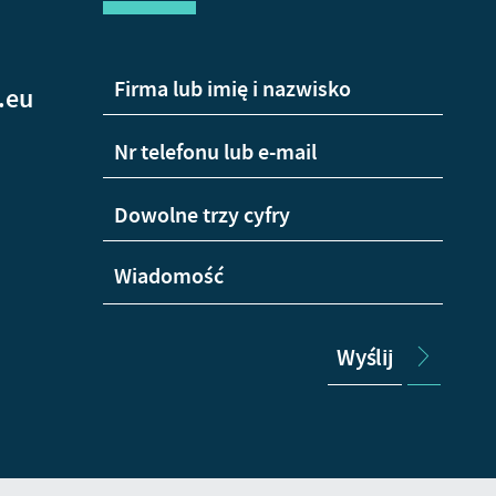
.eu
Wyślij
+48
665
Wha