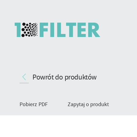
Filtr
Nawigacja
patronowy
Powrót do produktów
produktu
-
typ
mocowania
DINS
Pobierz PDF
Zapytaj o produkt