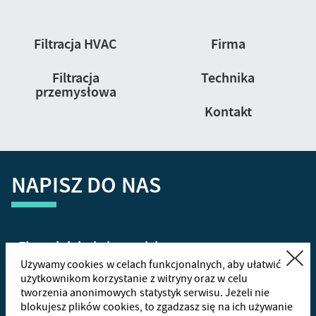
Nawigacja
Filtracja HVAC
Firma
strony
Filtracja
Technika
przemysłowa
Kontakt
NAPISZ DO NAS
Zamknij
Używamy cookies w celach funkcjonalnych, aby ułatwić
użytkownikom korzystanie z witryny oraz w celu
tworzenia anonimowych statystyk serwisu. Jeżeli nie
+48
665
blokujesz plików cookies, to zgadzasz się na ich używanie