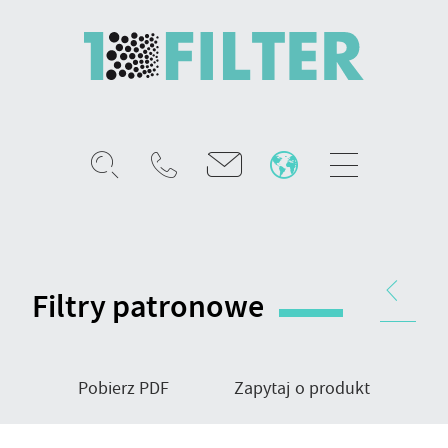
Mobile
menu
Filtr
patronowy
-
Nawigacja
typ
produktu
Filtry patronowe
mocowania
BGNT
Pobierz PDF
Zapytaj o produkt