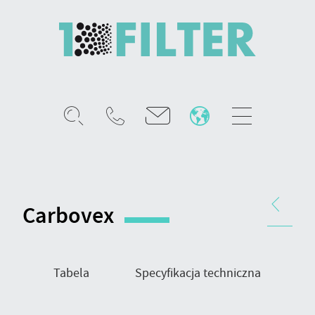
Mobile
menu
Carbovex
-
filtr
Nawigacja
fazy
produktu
Carbovex
gazowej
Tabela
Specyfikacja techniczna