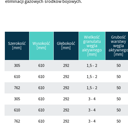
eliminacji gazowych środków bojowych.
Wielkość
Grubość
granulatu
warstwy
Szerokość
Wysokość
Głębokość
węgla
węgla
[mm]
[mm]
[mm]
aktywnego
aktywneg
[mm]
[mm]
305
610
292
1,5 - 2
50
610
610
292
1,5 - 2
50
762
610
292
1,5 - 2
50
305
610
292
3 - 4
50
610
610
292
3 - 4
50
762
610
292
3 - 4
50