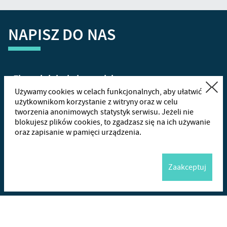
NAPISZ DO NAS
Zamknij
Używamy cookies w celach funkcjonalnych, aby ułatwić
użytkownikom korzystanie z witryny oraz w celu
tworzenia anonimowych statystyk serwisu. Jeżeli nie
+48
665
blokujesz plików cookies, to zgadzasz się na ich używanie
oraz zapisanie w pamięci urządzenia.
Wha
Zaakceptuj
Me
Wyślij