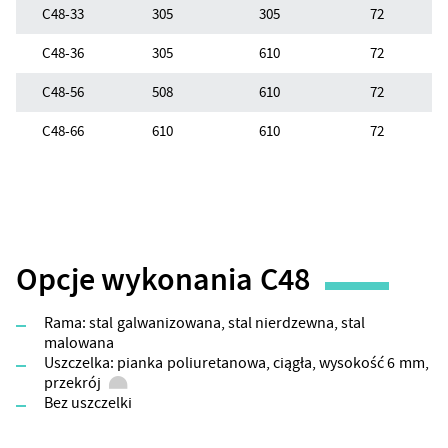
C48-33
305
305
72
C48-36
305
610
72
C48-56
508
610
72
C48-66
610
610
72
Opcje wykonania C48
Rama: stal galwanizowana, stal nierdzewna, stal
malowana
Uszczelka: pianka poliuretanowa, ciągła, wysokość 6 mm,
przekrój
Bez uszczelki