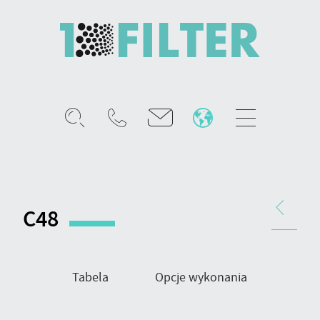
Mobile
menu
C48
-
rama
Nawigacja
montażowa
produktu
C48
Tabela
Opcje wykonania