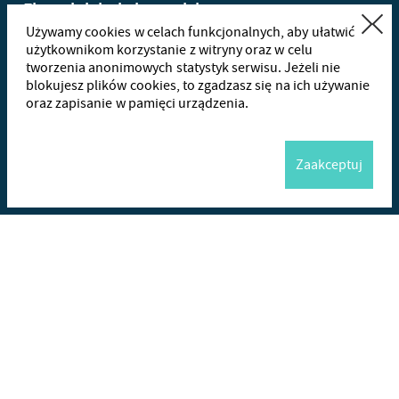
Zamknij
Używamy cookies w celach funkcjonalnych, aby ułatwić
użytkownikom korzystanie z witryny oraz w celu
tworzenia anonimowych statystyk serwisu. Jeżeli nie
+48
665
blokujesz plików cookies, to zgadzasz się na ich używanie
oraz zapisanie w pamięci urządzenia.
Wha
Zaakceptuj
Me
Wyślij
+48 665490971
w godzinach 8.00-16.00