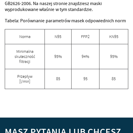
GB2626-2006. Na naszej stronie znajdziesz maski
wyprodukowane właśnie w tym standardzie.
Tabela: Porównanie parametrów masek odpowiednich norm
Norma
N95
FFP2
KN95
Minimalna
skuteczność
95%
94%
95%
filtracji
Przepływ
85
95
85
[l/min]
MASZ PYTANIA LUB CHCESZ