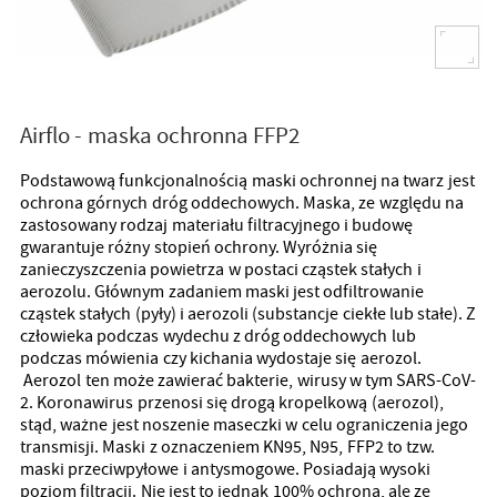
Airflo - maska ochronna FFP2
Podstawową funkcjonalnością maski ochronnej na twarz jest
ochrona górnych dróg oddechowych. Maska, ze względu na
zastosowany rodzaj materiału filtracyjnego i budowę
gwarantuje różny stopień ochrony. Wyróżnia się
zanieczyszczenia powietrza w postaci cząstek stałych i
aerozolu. Głównym zadaniem maski jest odfiltrowanie
cząstek stałych (pyły) i aerozoli (substancje ciekłe lub stałe). Z
człowieka podczas wydechu z dróg oddechowych lub
podczas mówienia czy kichania wydostaje się aerozol.
Aerozol ten może zawierać bakterie, wirusy w tym SARS-CoV-
2. Koronawirus przenosi się drogą kropelkową (aerozol),
stąd, ważne jest noszenie maseczki w celu ograniczenia jego
transmisji. Maski z oznaczeniem KN95, N95, FFP2 to tzw.
maski przeciwpyłowe i antysmogowe. Posiadają wysoki
poziom filtracji. Nie jest to jednak 100% ochrona, ale ze