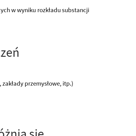
ych w wyniku rozkładu substancji
czeń
 zakłady przemysłowe, itp.)
żnia się