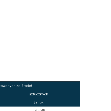
itowanych ze źródeł
sztucznych
t / rok
10
1,5·10