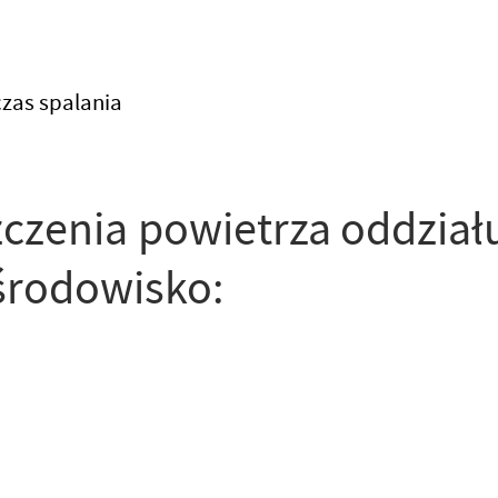
zas spalania
czenia powietrza oddział
 środowisko: