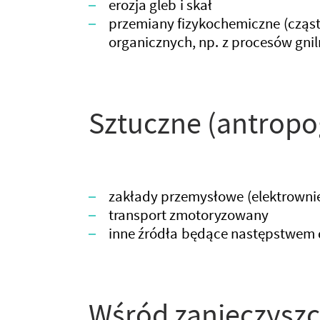
erozja gleb i skał
przemiany fizykochemiczne (cząs
organicznych, np. z procesów gni
Sztuczne (antropo
zakłady przemysłowe (elektrownie 
transport zmotoryzowany
inne źródła będące następstwem d
Wśród zanieczyszc