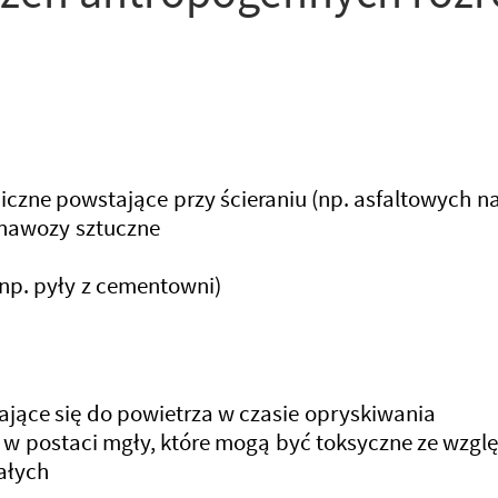
niczne powstające przy ścieraniu (np. asfaltowych n
i nawozy sztuczne
(np. pyły z cementowni)
tające się do powietrza w czasie opryskiwania
 w postaci mgły, które mogą być toksyczne ze wzgl
tałych