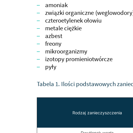
amoniak
związki organiczne (weglowodory
czteroetylenek ołowiu
metale ciężkie
azbest
freony
mikroorganizmy
izotopy promieniotwórcze
pyły
Tabela 1. Ilości podstawowych zanie
Rodzaj zanieczyszczenia
Dwutlenek węgla