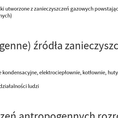
tki utworzone z zanieczyszczeń gazowych powstając
lnych)
genne) źródła zanieczysz
kondensacyjne, elektrociepłownie, kotłownie, huty,
ziałalności ludzi
zeń antropogennych rozró