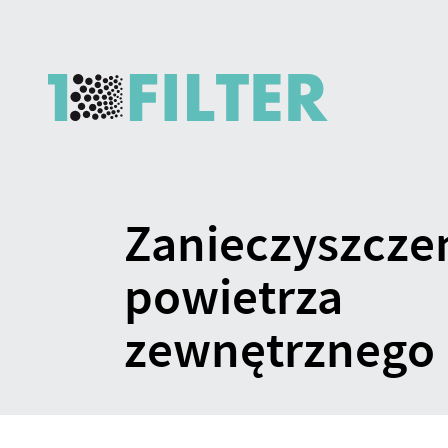
Zanieczyszcze
Zanieczyszczenia
powietrza
zewnętrznego
powietrza
zewnętrznego