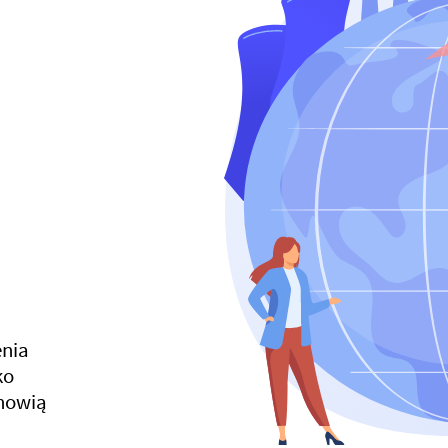
enia
ko
anowią