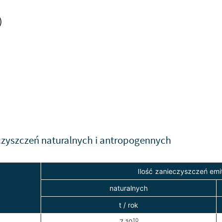
)
czyszczeń naturalnych i antropogennych
Ilość zanieczyszczeń em
naturalnych
t / rok
10
7·10