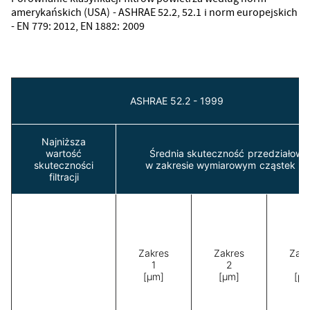
amerykańskich (USA) - ASHRAE 52.2, 52.1 i norm europejskich
- EN 779: 2012, EN 1882: 2009
ASHRAE 52.2 - 1999
Najniższa
wartość
Średnia skuteczność przedziałowa
skuteczności
w zakresie wymiarowym cząstek [%
filtracji
Zakres
Zakres
Zakr
1
2
3
[μm]
[μm]
[μm