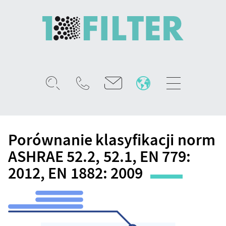
Mobile
menu
Porównanie
klasyfikacji
Porównanie klasyfikacji norm
norm
ASHRAE
ASHRAE 52.2, 52.1, EN 779:
52.2,
52.1,
2012, EN 1882: 2009
EN
779:2012,
EN
1882:2009