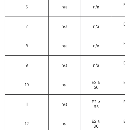
E3 
6
n/a
n/a
3
E3 
7
n/a
n/a
5
E3 
8
n/a
n/a
7
E3 
9
n/a
n/a
8
E2 ≥
E3 
10
n/a
50
8
E2 ≥
E3 
11
n/a
65
8
E2 ≥
E3 
12
n/a
80
9