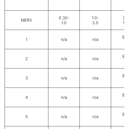
0.30-
1.0-
3.0
MERV
1.0
3.0
10.
E3 
1
n/a
n/a
2
E3 
2
n/a
n/a
2
E3 
3
n/a
n/a
2
E3 
4
n/a
n/a
2
E3 
5
n/a
n/a
2