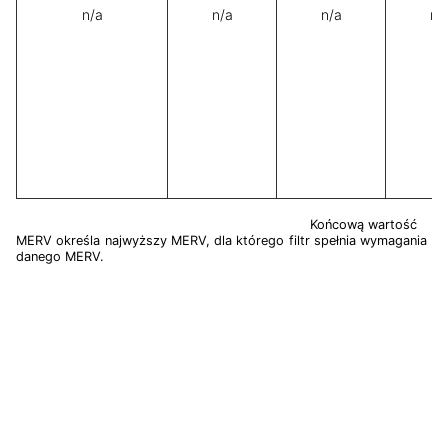
n/a
n/a
n/a
n/
Końcową wartość
MERV określa najwyższy MERV, dla którego filtr spełnia wymagania
danego MERV.
Nawigacja