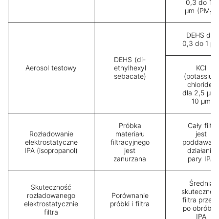
0,3 do 10
μm (PM
)
10
DEHS dla
0,3 do 1 μ
DEHS (di-
Aerosol testowy
ethylhexyl
KCl
sebacate)
(potassium
chloride)
dla 2,5 μm 
10 μm
Próbka
Cały filtr
Rozładowanie
materiału
jest
elektrostatyczne
filtracyjnego
poddawan
IPA (isopropanol)
jest
działaniu
zanurzana
pary IPA
Średnia
Skuteczność
skutecznoś
rozładowanego
Porównanie
filtra przed 
elektrostatycznie
próbki i filtra
po obróbc
filtra
IPA