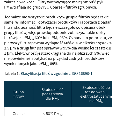
zakresie wielkości. Filtry wychwytujące mniej niż 50% pyłu
PM
trafiają do grupy ISO Coarse - filtrów zgrubnych.
10
Jednakże nie wszystkie produkty w grupie filtrów będą takie
same. W informacji dotyczącej produktów i raportach z badań
filtra, skuteczność filtra będzie szczegółowo opisana obok
grupy filtrów, więc prawdopodobnie zobaczysz takie opisy
filtrów jak ePM
60% lub ePM
95%. Oznacza to po prostu, że
2.5
1
pierwszy filtr zapewnia wydajność 60% dla wielkości cząstek ≤
2,5 μm a drugi filtr jest sprawny w 95% dla wielkości cząstek ≤
1 μm. Efektywność jest zaokrąglana do najbliższych 5%, więc
nie powinieneś spotykać na przykład żadnych produktów
wymienionych jako ePM
89%.
10
Tabela 1.
Klasyfikacja filtrów zgodnie z ISO 16890-1.
Skuteczność po
Skuteczność
Grupa
rozładowaniu
początkowa
filtrów
elektrostatycznym
dla PM
X
dla PM
X
Coarse
< 50% PM
10