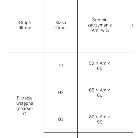
Średnie
Grupa
Klasa
zatrzymanie
sk
filtrów
filtracji
(Am) w %
(
50 ≤ Am <
G1
65
65 ≤ Am <
G2
80
Filtracja
wstępna
(coarse)
G
80 ≤ Am <
G3
90