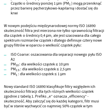
Cząstki o średnicy poniżej 1 μm (PM
) mogą przeniknąć
1
przez barierę pęcherzykowo-kapilarną i dostać się do
krwi
W nowym podejściu międzynarodowej normy ISO 16890
skuteczność filtra jest mierzona nie tylko sprawnością filtracji
dla cząstek o średnicy 0,4 μm, ale jest szacowana dla całego
spektrum rozmiarów cząstek i dlatego definiuje cztery nowe
grupy filtrów w oparciu o wielkość cząstek pyłu:
ISO Coarse: oszacowania dla separacji nowego pyłu ISO
A2
PM
: dla wielkości cząstek ≤ 10 μm
10
PM
: dla wielkości cząstek ≤ 2,5 μm
2.5
PM
: dla wielkości cząstek ≤ 1 μm
1
Nowy standard ISO 16890 klasyfikuje filtry względem ich
skuteczności filtracji dla tych różnych wielkości cząstek
zgodnie z tabelą 1. Prefiks „e” oznacza „efficiency” -
skuteczność. Aby zaliczyć się do każdej kategorii, filtr musi
być w stanie wychwycić co najmniej 50% cząstek w tym