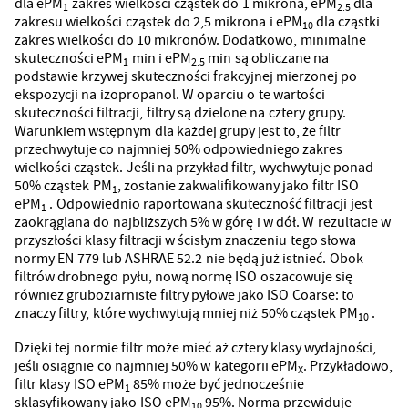
dla ePM
zakres wielkości cząstek do 1 mikrona, ePM
dla
1
2.5
zakresu wielkości cząstek do 2,5 mikrona i ePM
dla cząstki
10
zakres wielkości do 10 mikronów. Dodatkowo, minimalne
skuteczności ePM
min i ePM
min są obliczane na
1
2.5
podstawie krzywej skuteczności frakcyjnej mierzonej po
ekspozycji na izopropanol. W oparciu o te wartości
skuteczności filtracji, filtry są dzielone na cztery grupy.
Warunkiem wstępnym dla każdej grupy jest to, że filtr
przechwytuje co najmniej 50% odpowiedniego zakres
wielkości cząstek. Jeśli na przykład filtr, wychwytuje ponad
50% cząstek PM
, zostanie zakwalifikowany jako filtr ISO
1
ePM
. Odpowiednio raportowana skuteczność filtracji jest
1
zaokrąglana do najbliższych 5% w górę i w dół. W rezultacie w
przyszłości klasy filtracji w ścisłym znaczeniu tego słowa
normy EN 779 lub ASHRAE 52.2 nie będą już istnieć. Obok
filtrów drobnego pyłu, nową normę ISO oszacowuje się
również gruboziarniste filtry pyłowe jako ISO Coarse: to
znaczy filtry, które wychwytują mniej niż 50% cząstek PM
.
10
Dzięki tej normie filtr może mieć aż cztery klasy wydajności,
jeśli osiągnie co najmniej 50% w kategorii ePM
. Przykładowo,
X
filtr klasy ISO ePM
85% może być jednocześnie
1
sklasyfikowany jako ISO ePM
95%. Norma przewiduje
10