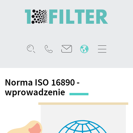
Mobile
menu
Norma
ISO
Norma ISO 16890 -
16890
-
wprowadzenie
wprowadzenie