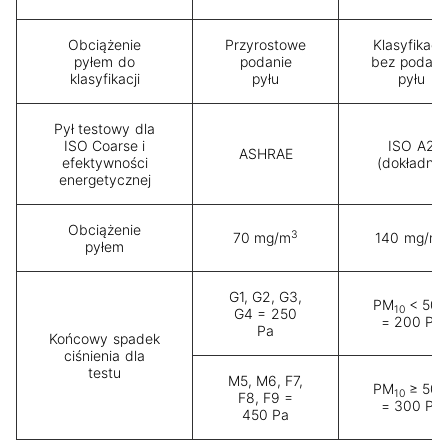
Obciążenie
Przyrostowe
Klasyfikacj
pyłem do
podanie
bez podani
klasyfikacji
pyłu
pyłu
Pył testowy dla
ISO Coarse i
ISO A2
ASHRAE
efektywności
(dokładny)
energetycznej
Obciążenie
3
3
70 mg/m
140 mg/m
pyłem
G1, G2, G3,
PM
< 50
10
G4 = 250
= 200 Pa
Pa
Końcowy spadek
ciśnienia dla
testu
M5, M6, F7,
PM
≥ 50
10
F8, F9 =
= 300 Pa
450 Pa