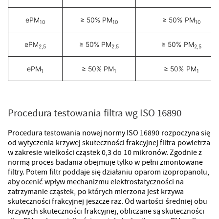
ePM
≥ 50% PM
≥ 50% PM
10
10
10
ePM
≥ 50% PM
≥ 50% PM
2,5
2,5
2,5
ePM
≥ 50% PM
≥ 50% PM
1
1
1
Procedura testowania filtra wg ISO 16890
Procedura testowania nowej normy ISO 16890 rozpoczyna się
od wytyczenia krzywej skuteczności frakcyjnej filtra powietrza
w zakresie wielkości cząstek 0,3 do 10 mikronów. Zgodnie z
normą proces badania obejmuje tylko w pełni zmontowane
filtry. Potem filtr poddaje się działaniu oparom izopropanolu,
aby ocenić wpływ mechanizmu elektrostatyczności na
zatrzymanie cząstek, po których mierzona jest krzywa
skuteczności frakcyjnej jeszcze raz. Od wartości średniej obu
krzywych skuteczności frakcyjnej, obliczane są skuteczności