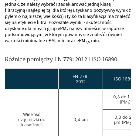
jednak, że należy wybrać i zadeklarować jedną klasę
filtracyjną (najlepiej tą, dla której uzyskano pozytywny wynik z
pyłem o najniższej wielkości) i tylko ta klasyfikacja ma znaleźć
się na etykiecie filtra. Pozostałe wyniki - skuteczności
uzyskane dla innych grup ePM
należy umieścić w raporcie
X
podsumowującym, w którym powinny się znaleźć również
wartości minimalne ePM
min oraz ePM
min.
1
2,5
Różnice pomiędzy EN 779: 2012 i ISO 16890
EN 779:
ISO 16890
2012
0,3 do 1 μ
(PM
)
1
Wielkość
0,3 do 2,5
cząsteczki do
0,4 μm
μm (PM
)
2.5
klasyfikacji