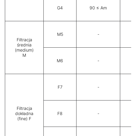
G4
90 ≤ Am
4
M5
-
Filtracja
średnia
(medium)
M
6
M6
-
8
F7
-
Filtracja
9
dokładna
F8
-
(fine) F