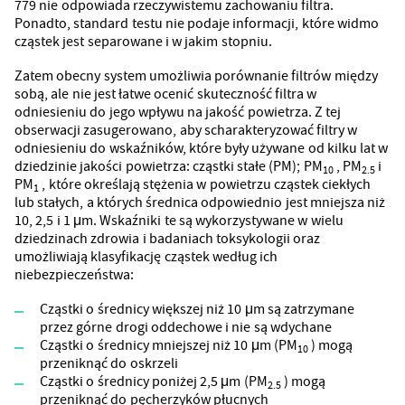
779 nie odpowiada rzeczywistemu zachowaniu filtra.
Ponadto, standard testu nie podaje informacji, które widmo
cząstek jest separowane i w jakim stopniu.
Zatem obecny system umożliwia porównanie filtrów między
sobą, ale nie jest łatwe ocenić skuteczność filtra w
odniesieniu do jego wpływu na jakość powietrza. Z tej
obserwacji zasugerowano, aby scharakteryzować filtry w
odniesieniu do wskaźników, które były używane od kilku lat w
dziedzinie jakości powietrza: cząstki stałe (PM); PM
, PM
i
10
2.5
PM
, które określają stężenia w powietrzu cząstek ciekłych
1
lub stałych, a których średnica odpowiednio jest mniejsza niż
10, 2,5 i 1 μm. Wskaźniki te są wykorzystywane w wielu
dziedzinach zdrowia i badaniach toksykologii oraz
umożliwiają klasyfikację cząstek według ich
niebezpieczeństwa:
Cząstki o średnicy większej niż 10 μm są zatrzymane
przez górne drogi oddechowe i nie są wdychane
Cząstki o średnicy mniejszej niż 10 μm (PM
) mogą
10
przeniknąć do oskrzeli
Cząstki o średnicy poniżej 2,5 μm (PM
) mogą
2.5
przeniknąć do pęcherzyków płucnych