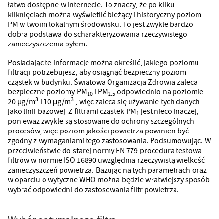
łatwo dostępne w internecie. To znaczy, że po kilku
kliknięciach można wyświetlić bieżący i historyczny poziom
PM w twoim lokalnym środowisku. To jest zwykle bardzo
dobra podstawa do scharakteryzowania rzeczywistego
zanieczyszczenia pyłem.
Posiadając te informacje można określić, jakiego poziomu
filtracji potrzebujesz, aby osiągnąć bezpieczny poziom
cząstek w budynku. Światowa Organizacja Zdrowia zaleca
bezpieczne poziomy PM
i PM
odpowiednio na poziomie
10
2.5
3
3
20 μg/m
i 10 μg/m
, więc zaleca się używanie tych danych
jako linii bazowej. Z filtrami cząstek PM
jest nieco inaczej,
1
ponieważ zwykle są stosowane do ochrony szczególnych
procesów, więc poziom jakości powietrza powinien być
zgodny z wymaganiami tego zastosowania. Podsumowując. W
przeciwieństwie do starej normy EN 779 procedura testowa
filtrów w normie ISO 16890 uwzględnia rzeczywistą wielkość
zanieczyszczeń powietrza. Bazując na tych parametrach oraz
w oparciu o wytyczne WHO można będzie w łatwiejszy sposób
wybrać odpowiedni do zastosowania filtr powietrza.