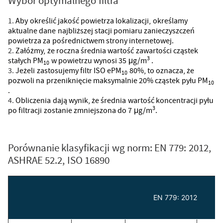
Wybór optymalnego filtra
Aby określić jakość powietrza lokalizacji, określamy
aktualne dane najbliższej stacji pomiaru zanieczyszczeń
powietrza za pośrednictwem strony internetowej.
Załóżmy, że roczna średnia wartość zawartości cząstek
3
stałych PM
w powietrzu wynosi 35 μg/m
.
10
Jeżeli zastosujemy filtr ISO ePM
80%, to oznacza, że
10
pozwoli na przeniknięcie maksymalnie 20% cząstek pyłu PM
10
.
Obliczenia dają wynik, że średnia wartość koncentracji pyłu
3
po filtracji zostanie zmniejszona do 7 μg/m
.
Porównanie klasyfikacji wg norm: EN 779: 2012,
ASHRAE 52.2, ISO 16890
EN 779: 2012