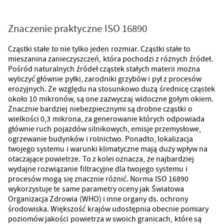
Znaczenie praktyczne ISO 16890
Cząstki stałe to nie tylko jeden rozmiar. Cząstki stałe to
mieszanina zanieczyszczeń, która pochodzi z różnych źródeł.
Pośród naturalnych źródeł cząstek stałych materii można
wyliczyć głównie pyłki, zarodniki grzybów i pył z procesów
erozyjnych. Ze względu na stosunkowo dużą średnicę cząstek
około 10 mikronów, są one zazwyczaj widoczne gołym okiem.
Znacznie bardziej niebezpiecznymi są drobne cząstki o
wielkości 0,3 mikrona, za generowanie których odpowiada
głównie ruch pojazdów silnikowych, emisje przemysłowe,
ogrzewanie budynków i rolnictwo. Ponadto, lokalizacja
twojego systemu i warunki klimatyczne mają duży wpływ na
otaczające powietrze. To z kolei oznacza, że najbardziej
wydajne rozwiązanie filtracyjne dla twojego systemu i
procesów mogą się znacznie różnić. Norma ISO 16890
wykorzystuje te same parametry oceny jak Światowa
Organizacja Zdrowia (WHO) i inne organy ds. ochrony
środowiska. Większość krajów udostępnia obecnie pomiary
poziomów jakości powietrza w swoich granicach, które są