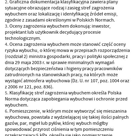
Graficzna dokumentacja klasyfikacyjna zawiera plany
sytuacyjne obrazujące rodzaj i zasięg stref zagrożenia
wybuchem oraz lokalizację i identyfikację źródeł emisji,
zgodnie z zasadami określonymi w Polskich Normach.
Oceny zagrożenia wybuchem dokonują: inwestor,
projektant lub użytkownik decydujący procesie
technologicznym.
Ocena zagrożenia wybuchem może stanowić część oceny
ryzyka wybuchu, o której mowa w przepisach rozporządzenia
(rozdział 2) ministra gospodarki, pracy i polityki społecznej z
dnia 29 maja 2003 r. w sprawie minimalnych wymagań
dotyczących bezpieczeństwa i higieny pracy pracowników
zatrudnionych na stanowiskach pracy, na których może
wystąpić atmosfera wybuchowa (Dz. U. nr 107, poz. 1004 oraz
z 2006 nr 121, poz. 836).
Klasyfikację stref zagrożenia wybuchem określa Polska
Norma dotycząca zapobiegania wybuchowi i ochronie przed
wybuchem.
Pomieszczenie, w którym może wytworzyć się mieszanina
wybuchowa, powstała z wydzielającej się takiej ilości palnych
gazów, par, mgieł lub pyłów, której wybuch mógłby
spowodować przyrost ciśnienia w tym pomieszczeniu
przekraczający 5 kPa, określa się jako pomieszczenie