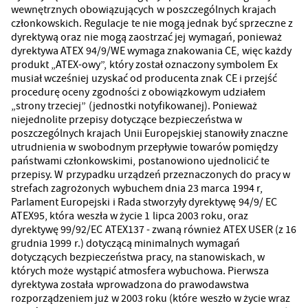
wewnętrznych obowiązujących w poszczególnych krajach
członkowskich. Regulacje te nie mogą jednak być sprzeczne z
dyrektywą oraz nie mogą zaostrzać jej wymagań, ponieważ
dyrektywa ATEX 94/9/WE wymaga znakowania CE, więc każdy
produkt „ATEX-owy”, który został oznaczony symbolem Ex
musiał wcześniej uzyskać od producenta znak CE i przejść
procedurę oceny zgodności z obowiązkowym udziałem
„strony trzeciej” (jednostki notyfikowanej). Ponieważ
niejednolite przepisy dotyczące bezpieczeństwa w
poszczególnych krajach Unii Europejskiej stanowiły znaczne
utrudnienia w swobodnym przepływie towarów pomiędzy
państwami członkowskimi, postanowiono ujednolicić te
przepisy. W przypadku urządzeń przeznaczonych do pracy w
strefach zagrożonych wybuchem dnia 23 marca 1994 r,
Parlament Europejski i Rada stworzyły dyrektywę 94/9/ EC
ATEX95, która weszła w życie 1 lipca 2003 roku, oraz
dyrektywę 99/92/EC ATEX137 - zwaną również ATEX USER (z 16
grudnia 1999 r.) dotyczącą minimalnych wymagań
dotyczących bezpieczeństwa pracy, na stanowiskach, w
których może wystąpić atmosfera wybuchowa. Pierwsza
dyrektywa została wprowadzona do prawodawstwa
rozporządzeniem już w 2003 roku (które weszło w życie wraz