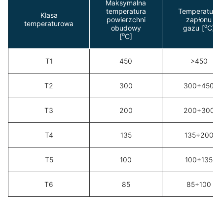
Maksymalna
temperatura
Temperatura
Klasa
powierzchni
zapłonu
temperaturowa
o
obudowy
gazu [
C]
o
[
C]
T1
450
>450
T2
300
300÷450
T3
200
200÷300
T4
135
135÷200
T5
100
100÷135
T6
85
85÷100