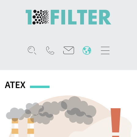
Mobile
menu
ATEX
94/9/WE
ATEX