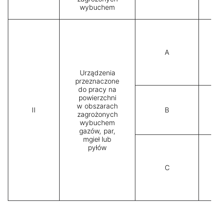
wybuchem
A
Urządzenia
przeznaczone
do pracy na
powierzchni
w obszarach
II
B
zagrożonych
wybuchem
s
gazów, par,
mgieł lub
pyłów
C