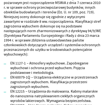
pożarowym jest rozporządzenie MSWiA z dnia 7 czerwca 2010
r. w sprawie ochrony przeciwpożarowej budynków, innych
obiektów budowlanych i terenów (Dz. U. nr 109, poz. 719).
Niniejszej oceny dokonuje się zgodnie z wytycznymi
zawartymi w rozdziale 8 ww. rozporządzenia. Klasyfikacji stref
zagrożenia wybuchem dokonuje się na podstawie
następujących norm zharmonizowanych z dyrektywą 94/9/WE
(Dyrektywa Parlamentu Europejskiego i Rady z dnia 23 marca
1994 r. w sprawie zbliżenia ustawodawstwa państw
członkowskich dotyczących urządzeń i systemów ochronnych
przeznaczonych do użytku w środowiskach potencjalnie
wybuchowych):
EN 1127-1 – Atmosfery wybuchowe. Zapobieganie
wybuchowi i ochrona przed wybuchem. Pojęcia
podstawowe i metodologia.
EN 60079-1Q – Urządzenia elektryczne w przestrzeniach
zagrożonych wybuchem. Klasyfikacja przestrzeni
zagrożonych wybuchem.
EN 12215 – Urządzenia do malowania. Kabiny malarskie
do nanoszenia natryskiwaniem ciekłych organicznych
wyrobów lakierowych. Wymagania bezpieczeństwa.